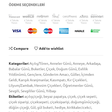
ÖDEME SEÇENEKLERİ
Compare
Add to wishlist
Kategoriler:
Açılış/Tören
,
Anneler Günü
,
Anneye
,
Arkadaşa
,
Babalar Günü
,
Buketler
,
Çiçek
,
Doğum Günü
,
Evlilik
Yıldönümü
,
Gençlere
,
Gönderim Amacı
,
Güller
,
İçimden
Geldi
,
Karışık Aranjmanlar
,
Kasımpatı
,
Kır Çiçekleri
,
Lilyum/Zambak
,
Mevsim Çiçekleri
,
Öğretmenler Günü
,
Sevgili
,
Sevgililer Günü
,
Yılbaşı
Etiketler:
açılışçiçeği
,
beyaz papatya
,
çiçek
,
çiçek sepeti
,
çiçek siparişi
,
çiçeksepeti
,
çiçeksiparişi
,
doğumgünüçiçeği
,
düğün çiçeği
,
Gül
,
gül buketi
,
hediye
,
kirikkalecicekci
,