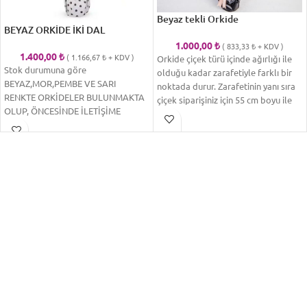
Beyaz tekli Orkide
BEYAZ ORKİDE İKİ DAL
1.000,00
₺
(
833,33
₺
+ KDV )
1.400,00
₺
(
1.166,67
₺
+ KDV )
Orkide çiçek türü içinde ağırlığı ile
Stok durumuna göre
olduğu kadar zarafetiyle farklı bir
BEYAZ,MOR,PEMBE VE SARI
noktada durur. Zarafetinin yanı sıra
RENKTE ORKİDELER BULUNMAKTA
çiçek siparişiniz için 55 cm boyu ile
OLUP, ÖNCESİNDE İLETİŞİME
iddialı, çiçek gönderimlerinde şıklığı
GEÇMENİZİ TAVSİYE EDERİZ
temel alanlar için ideal, seramik
Kullandığımız ürünler 1. kalite
saksı içinde süslenmiş, beyaz orkide.
ürünler olup, çiçeklerin içerisinde
Not; Orkideler, mevsim şartları ve
solmuş, yanmış ve deforme olmuş
ürünün yapısı gereği çiçek ya da
güller kullanılmaz. çiçekler mevsim
tomurcuk adetlerinde değişkenlik
ve stok durumlarına göre farklılık
gösterebilir. Orkidenin rengi stok
gösterdiğinden sipariş vermeden
durumuna bağlı olarak ton farklılığı
önce bizlerle iletişime geçmenizi
gösterebilir. Çiçek siparişi ve
tavsiye ederiz. Çiçek fiyatları il
teslimatı ile ilgili genel bilgiler:
merkezi için geçerli olup ilçelere
Çiçeğinizin teslimatı, sipariş
siparişleriniz için iletişime
formunda belirtmiş olduğunuz alıcı
geçebilirsiniz.
adresine yapılacaktır. Alıcıya
belirtilen adreste ulaşılamaz ise,
çiçek apartman görevlisi, komşu