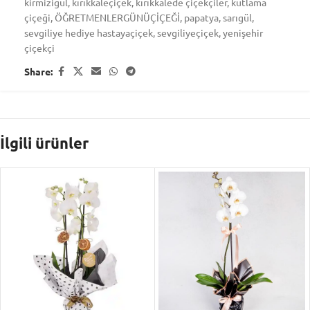
kirmizigul
,
kırıkkaleçiçek
,
kırıkkalede çiçekçiler
,
kutlama
çiçeği
,
ÖĞRETMENLERGÜNÜÇİÇEĞİ
,
papatya
,
sarıgül
,
sevgiliye hediye hastayaçiçek
,
sevgiliyeçiçek
,
yenişehir
çiçekçi
Share:
İlgili ürünler