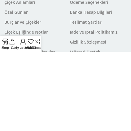
Çiçek Anlamları
Ödeme Seçenekleri
Özel Günler
Banka Hesap Bilgileri
Burçlar ve Çiçekler
Teslimat Şartları
Çiçek Eşliğinde Notlar
İade ve İptal Politikamız
Çiçek Çeşitleri
Gizlilik Sözleşmesi
Shop
Cart
My account
Wishlist
Compare
Mevsimlere Göre Çiçekler
Müşteri Destek
Çerez Politikası
Aydınlatma Metni
Kırıkkale Çiçekçi
olarak her günü sizlere daha özel kılacak
ve sevdiklerinize dahada yakınlaştıracak yüzlerce