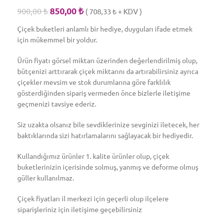
850,00
₺
900,00
₺
(
708,33
₺
+ KDV )
Çiçek buketleri anlamlı bir hediye, duyguları ifade etmek
için mükemmel bir yoldur.
Ürün fiyatı görsel miktarı üzerinden değerlendirilmiş olup,
bütçenizi arttırarak çiçek miktarını da artırabilirsiniz ayrıca
çiçekler mevsim ve stok durumlarına göre farklılık
gösterdiğinden sipariş vermeden önce bizlerle iletişime
geçmenizi tavsiye ederiz.
Siz uzakta olsanız bile sevdiklerinize sevginizi iletecek, her
baktıklarında sizi hatırlamalarını sağlayacak bir hediyedir.
Kullandığımız ürünler 1. kalite ürünler olup, çiçek
buketlerinizin içerisinde solmuş, yanmış ve deforme olmuş
güller kullanılmaz.
Çiçek fiyatları il merkezi için geçerli olup ilçelere
siparişleriniz için iletişime geçebilirsiniz