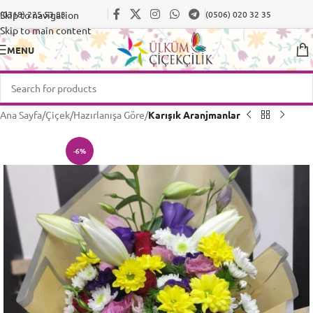
Skip to navigation
(0318) 225 53 83
(0506) 020 32 35
Skip to main content
MENU
Ana Sayfa
Çiçek
Hazırlanışa Göre
Karışık Aranjmanlar
-6%