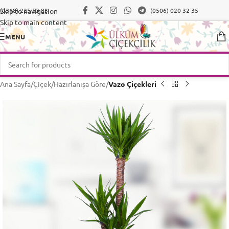
Skip to navigation
(0318) 225 53 83
(0506) 020 32 35
Skip to main content
MENU
Ana Sayfa
Çiçek
Hazırlanışa Göre
Vazo Çiçekleri