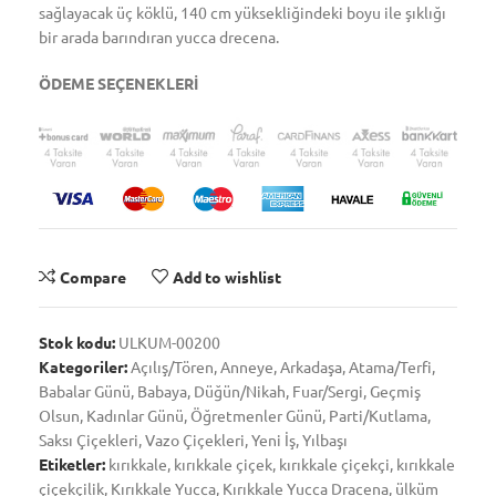
sağlayacak üç köklü, 140 cm yüksekliğindeki boyu ile şıklığı
bir arada barındıran yucca drecena.
ÖDEME SEÇENEKLERİ
Compare
Add to wishlist
Stok kodu:
ULKUM-00200
Kategoriler:
Açılış/Tören
,
Anneye
,
Arkadaşa
,
Atama/Terfi
,
Babalar Günü
,
Babaya
,
Düğün/Nikah
,
Fuar/Sergi
,
Geçmiş
Olsun
,
Kadınlar Günü
,
Öğretmenler Günü
,
Parti/Kutlama
,
Saksı Çiçekleri
,
Vazo Çiçekleri
,
Yeni İş
,
Yılbaşı
Etiketler:
kırıkkale
,
kırıkkale çiçek
,
kırıkkale çiçekçi
,
kırıkkale
çiçekçilik
,
Kırıkkale Yucca
,
Kırıkkale Yucca Dracena
,
ülküm