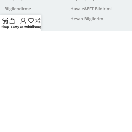
Bilgilendirme
Havale&EFT Bildirimi
Hesap Bilgilerim
Shop
Cart
My account
Wishlist
Compare
FAYDALI BİLGİLER
GİZLİLİK SÖZLEŞMESİ
Çiçek Bakımı
Mesafeli Satış Sözleşmesi
Çiçek Anlamları
Ödeme Seçenekleri
Özel Günler
Banka Hesap Bilgileri
Burçlar ve Çiçekler
Teslimat Şartları
Çiçek Eşliğinde Notlar
İade ve İptal Politikamız
Çiçek Çeşitleri
Gizlilik Sözleşmesi
Mevsimlere Göre Çiçekler
Müşteri Destek
Çerez Politikası
Aydınlatma Metni