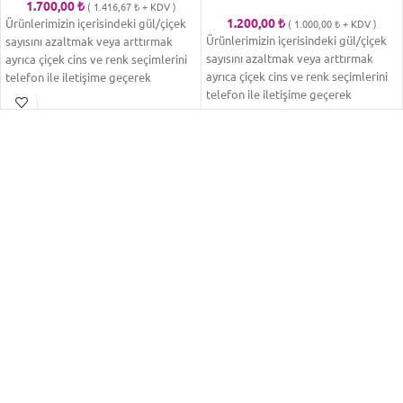
1.700,00
₺
(
1.416,67
₺
+ KDV )
1.200,00
₺
Ürünlerimizin içerisindeki gül/çiçek
(
1.000,00
₺
+ KDV )
Ürünlerimizin içerisindeki gül/çiçek
sayısını azaltmak veya arttırmak
sayısını azaltmak veya arttırmak
ayrıca çiçek cins ve renk seçimlerini
ayrıca çiçek cins ve renk seçimlerini
telefon ile iletişime geçerek
telefon ile iletişime geçerek
yapabilirsiniz. Kullandığımız ürünler
yapabilirsiniz. Kullandığımız ürünler
1. kalite ürünler olup, çiçeklerin
1. kalite ürünler olup, çiçeklerin
içerisinde solmuş, yanmış ve
içerisinde solmuş, yanmış ve
deforme olmuş güller kullanılmaz.
deforme olmuş güller kullanılmaz.
çiçekler mevsim ve stok
çiçekler mevsim ve stok
durumlarına göre farklılık
durumlarına göre farklılık
gösterdiğinden sipariş vermeden
gösterdiğinden sipariş vermeden
önce bizlerle iletişime geçmenizi
önce bizlerle iletişime geçmenizi
tavsiye ederiz. Çiçek fiyatları il
tavsiye ederiz. Çiçek fiyatları il
merkezi için geçerli olup ilçelere
merkezi için geçerli olup ilçelere
siparişleriniz için iletişime
siparişleriniz için iletişime
geçebilirsiniz.
geçebilirsiniz.