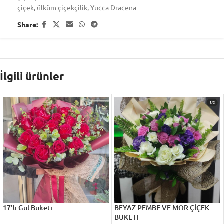
çiçek
,
ülküm çiçekçilik
,
Yucca Dracena
Share:
İlgili ürünler
17’li Gül Buketi
BEYAZ PEMBE VE MOR ÇİÇEK
BUKETİ