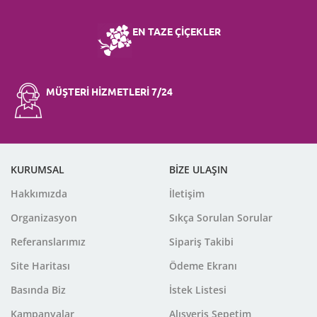
EN TAZE ÇİÇEKLER
MÜŞTERİ HİZMETLERİ 7/24
KURUMSAL
BİZE ULAŞIN
Hakkımızda
İletişim
Organizasyon
Sıkça Sorulan Sorular
Referanslarımız
Sipariş Takibi
Site Haritası
Ödeme Ekranı
Basında Biz
İstek Listesi
Kampanyalar
Alışveriş Sepetim