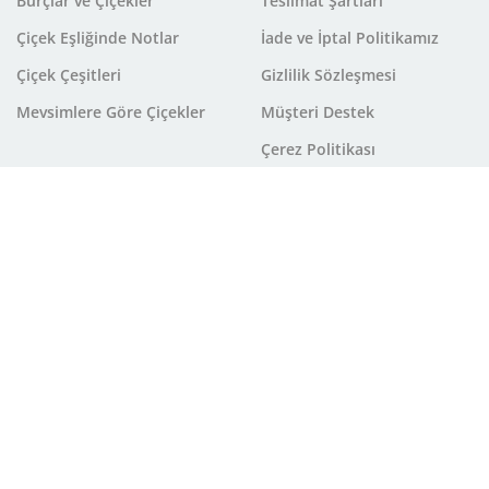
Burçlar ve Çiçekler
Teslimat Şartları
Çiçek Eşliğinde Notlar
İade ve İptal Politikamız
Çiçek Çeşitleri
Gizlilik Sözleşmesi
Mevsimlere Göre Çiçekler
Müşteri Destek
Çerez Politikası
Aydınlatma Metni
siyoruz. 6698 sayılı Kişisel Verilerin Korunması Kanunu kapsamında 
iklerinizi mutlu etmek çok kolay! Çiçek göndermenin ve
“Mutlu etmenin 
ale'nin dört bir yanına hızlı ve sorunsuz şekilde gönderilir.
Kırıkkale ve i
nü seçerek, hızlı bir şekilde online sipariş verebilirsiniz. Sevdiklerin
ler Günü, Kadınlar Günü, Anneler Günü, Öğretmenler Günü
gibi özel gü