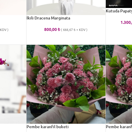
Kutuda Papaty
İkili Dracena Marginata
1.300
800,00
₺
KDV )
(
666,67
₺
+ KDV )
Pembe karanfil buketi
Pembe karanfi