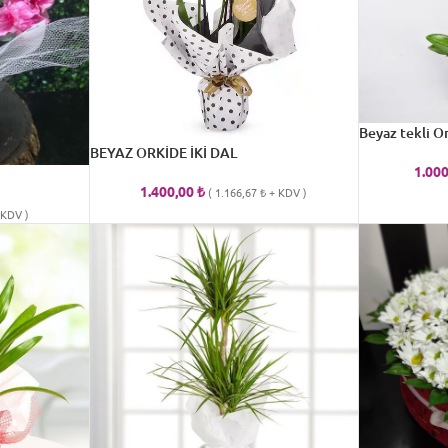
Beyaz tekli O
BEYAZ ORKİDE İKİ DAL
1.00
1.400,00
₺
(
1.166,67
₺
+ KDV )
KDV )