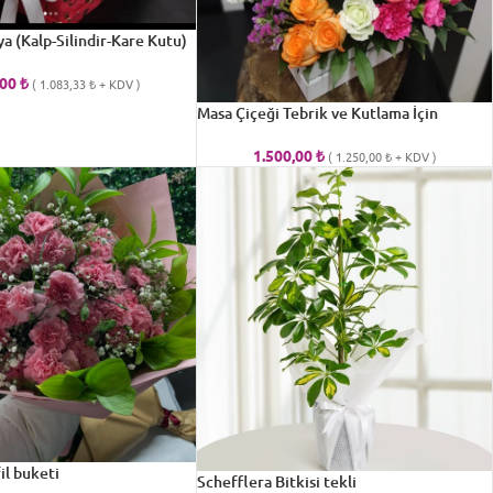
a (Kalp-Silindir-Kare Kutu)
,00
₺
(
1.083,33
₺
+ KDV )
Masa Çiçeği Tebrik ve Kutlama İçin
1.500,00
₺
(
1.250,00
₺
+ KDV )
l buketi
Schefflera Bitkisi tekli