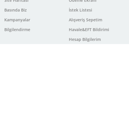
Site Haritası
Ödeme Ekranı
Basında Biz
İstek Listesi
Kampanyalar
Alışveriş Sepetim
Bilgilendirme
Havale&EFT Bildirimi
Hesap Bilgilerim
Ülküm Çiçekçilik olarak
kişisel verilerinizin gizliliğini
önem
Kırıkkale'nin en büyük online çiçek sitesi
Kırıkkale Çiçekçi ile sevd
gönderebilirsiniz. Geniş çiçekçi ağı sayesinde çiçek siparişleriniz Kırıkk
hazırlanan mis kokulu şık çiçek aranjmanları arasından beğendiğiniz ürü
olmak için yapmanız gereken sadece birkaç tıkla sipariş vermek.
Sevgili