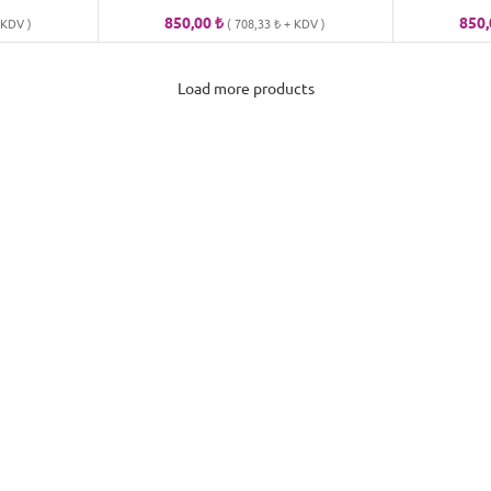
850,00
₺
850
KDV )
(
708,33
₺
+ KDV )
Load more products