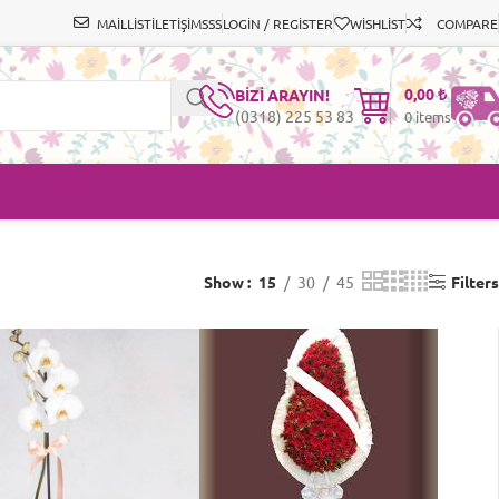
MAİLLİST
İLETİŞİM
SSS
LOGIN / REGISTER
WISHLIST
COMPARE
0,00
₺
BİZİ ARAYIN!
(0318) 225 53 83
0
items
Show
15
30
45
Filters