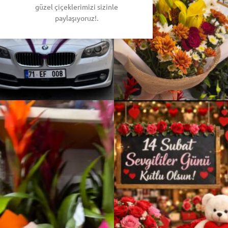
güzel çiçeklerimizi sizinle
paylaşıyoruz!.