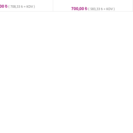
,00
₺
(
708,33
₺
+ KDV )
700,00
₺
(
583,33
₺
+ KDV )