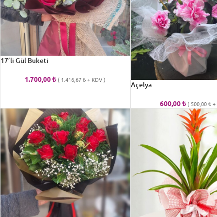
17’li Gül Buketi
1.700,00
₺
(
1.416,67
₺
+ KDV )
Açelya
600,00
₺
(
500,00
₺
+ 