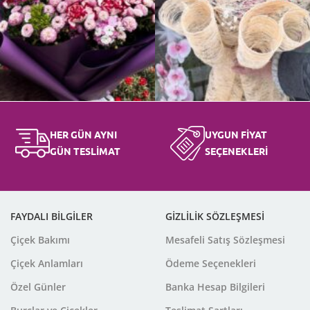
HER GÜN AYNI
UYGUN FİYAT
GÜN TESLİMAT
SEÇENEKLERİ
FAYDALI BİLGİLER
GİZLİLİK SÖZLEŞMESİ
Çiçek Bakımı
Mesafeli Satış Sözleşmesi
Çiçek Anlamları
Ödeme Seçenekleri
Özel Günler
Banka Hesap Bilgileri