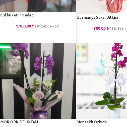
gül buketi 11 adet
Guzmanya Saksı Bitkisi
1.100,00
₺
(
916,67
₺
+ KDV )
700,00
₺
(
583,33
₺
+ 
MOR ORKİDE İKİ DAL
Mor tekli Orkide