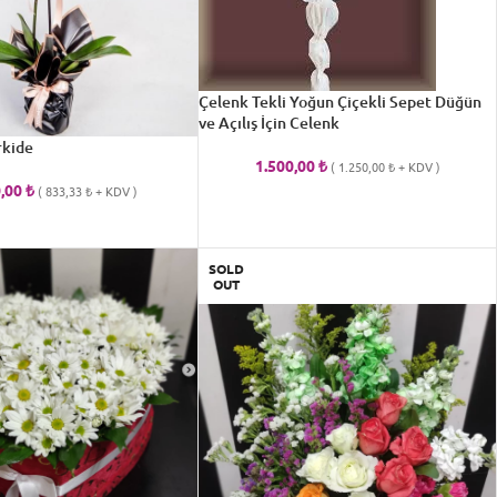
Çelenk Tekli Yoğun Çiçekli Sepet Düğün
ve Açılış İçin Celenk
rkide
1.500,00
₺
(
1.250,00
₺
+ KDV )
0,00
₺
(
833,33
₺
+ KDV )
SOLD
OUT