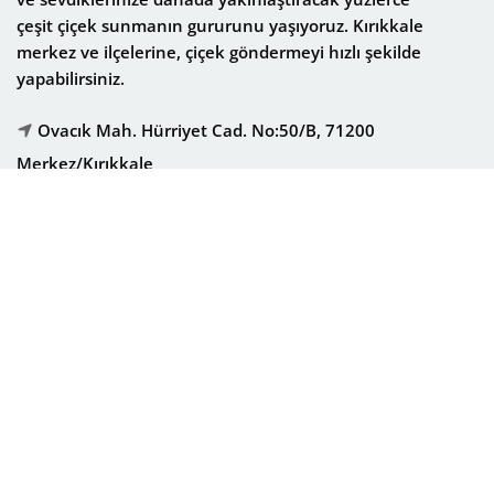
çeşit
çiçek
sunmanın gururunu yaşıyoruz. Kırıkkale
merkez ve ilçelerine, çiçek göndermeyi hızlı şekilde
yapabilirsiniz.
Ovacık Mah. Hürriyet Cad. No:50/B, 71200
Merkez/Kırıkkale
Telefon: (0318) 225 53 83
E-Posta: info@kirikkalecicekci.net
Çalışma Saatleri: Pzt - Paz / 08:00 - 21:00
oluşturduğumuz aydınlatma metnine
buradan
ulaşabilirsiniz.
adresi”
Kırıkkale Çiçekçi ile sevdiklerinize özel günlerde online çiçek
lçelerine
en güzel çiçekleri buradan sipariş edebilirsiniz. Taze çiçeklerle
izin doğum günü, yıldönümü gibi mutlu günlerinde onların sevincine ortak
nlerde de çiçek, hediye ve lezzetli bonnyFood ürünleriyle sevdiklerinizi