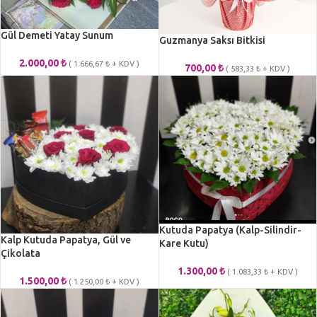
Gül Demeti Yatay Sunum
Guzmanya Saksı Bitkisi
2.000,00
₺
(
1.666,67
₺
+ KDV )
700,00
₺
(
583,33
₺
+ KDV )
Kutuda Papatya (Kalp-Silindir-
Kalp Kutuda Papatya, Gül ve
Kare Kutu)
Çikolata
1.300,00
₺
(
1.083,33
₺
+ KDV )
1.500,00
₺
(
1.250,00
₺
+ KDV )