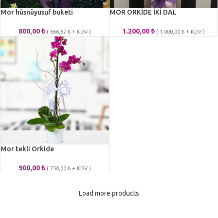
Mor hüsnüyusuf buketi
MOR ORKİDE İKİ DAL
800,00
₺
1.200,00
₺
(
666,67
₺
+ KDV )
(
1.000,00
₺
+ KDV )
Mor tekli Orkide
900,00
₺
(
750,00
₺
+ KDV )
Load more products