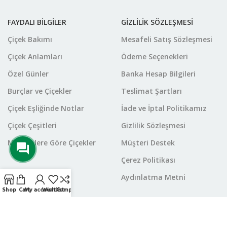
FAYDALI BİLGİLER
GİZLİLİK SÖZLEŞMESİ
Çiçek Bakımı
Mesafeli Satış Sözleşmesi
Çiçek Anlamları
Ödeme Seçenekleri
Özel Günler
Banka Hesap Bilgileri
Burçlar ve Çiçekler
Teslimat Şartları
Çiçek Eşliğinde Notlar
İade ve İptal Politikamız
Çiçek Çeşitleri
Gizlilik Sözleşmesi
Mevsimlere Göre Çiçekler
Müşteri Destek
Çerez Politikası
Aydınlatma Metni
Shop
Cart
My account
Wishlist
Compare