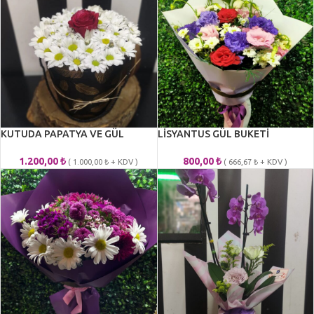
KUTUDA PAPATYA VE GÜL
LİSYANTUS GÜL BUKETİ
1.200,00
₺
800,00
₺
(
1.000,00
₺
+ KDV )
(
666,67
₺
+ KDV )