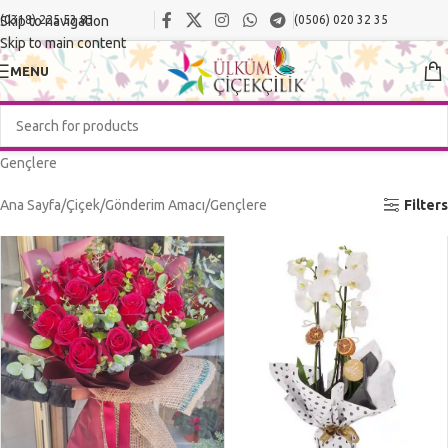
Skip to navigation
(0318) 225 53 83
(0506) 020 32 35
Skip to main content
MENU
Gençlere
Ana Sayfa
Çiçek
Gönderim Amacı
Gençlere
Filters