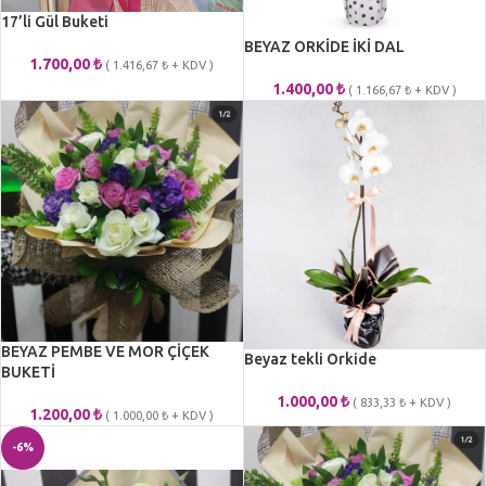
17’li Gül Buketi
BEYAZ ORKİDE İKİ DAL
1.700,00
₺
(
1.416,67
₺
+ KDV )
1.400,00
₺
(
1.166,67
₺
+ KDV )
BEYAZ PEMBE VE MOR ÇİÇEK
Beyaz tekli Orkide
BUKETİ
1.000,00
₺
(
833,33
₺
+ KDV )
1.200,00
₺
(
1.000,00
₺
+ KDV )
-6%