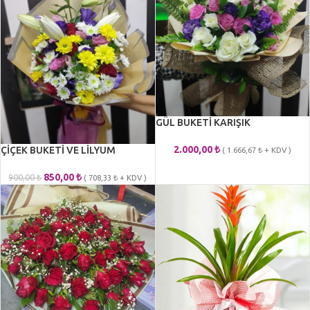
GÜL BUKETİ KARIŞIK
2.000,00
₺
ÇİÇEK BUKETİ VE LİLYUM
(
1.666,67
₺
+ KDV )
850,00
₺
900,00
₺
(
708,33
₺
+ KDV )