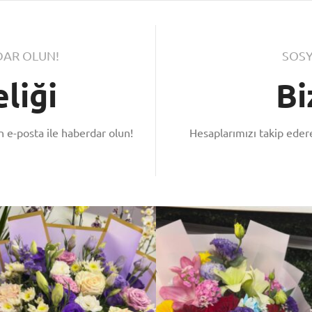
AR OLUN!
SOSY
liği
Bi
 e-posta ile haberdar olun!
Hesaplarımızı takip ede