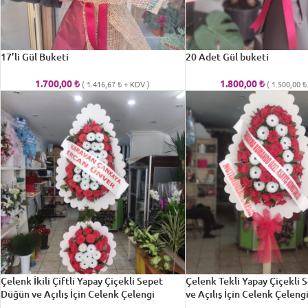
17’li Gül Buketi
20 Adet Gül buketi
1.700,00
₺
1.800,00
₺
(
1.416,67
₺
+ KDV )
(
1.500,00
₺
Çelenk İkili Çiftli Yapay Çiçekli Sepet
Çelenk Tekli Yapay Çiçekli
Düğün ve Açılış İçin Celenk Çelengi
ve Açılış İçin Celenk Çeleng