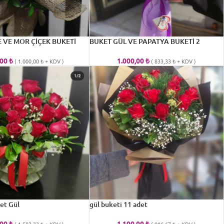
 VE MOR ÇİÇEK BUKETİ
BUKET GÜL VE PAPATYA BUKETİ 2
,00
₺
1.000,00
₺
(
1.000,00
₺
+ KDV )
(
833,33
₺
+ KDV )
et Gül
gül buketi 11 adet
,00
₺
1.100,00
₺