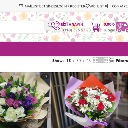
MAİLLİST
İLETİŞİM
SSS
LOGIN / REGISTER
WISHLIST
COMPARE
0,00
₺
BİZİ ARAYIN!
(0318) 225 53 83
0
items
Show
15
30
45
Filters