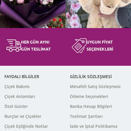
HER GÜN AYNI
UYGUN FİYAT
GÜN TESLİMAT
SEÇENEKLERİ
FAYDALI BİLGİLER
GİZLİLİK SÖZLEŞMESİ
Çiçek Bakımı
Mesafeli Satış Sözleşmesi
Çiçek Anlamları
Ödeme Seçenekleri
Özel Günler
Banka Hesap Bilgileri
Burçlar ve Çiçekler
Teslimat Şartları
Çiçek Eşliğinde Notlar
İade ve İptal Politikamız