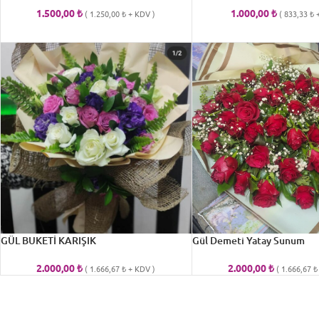
1.500,00
₺
1.000,00
₺
(
1.250,00
₺
+ KDV )
(
833,33
₺
+
GÜL BUKETİ KARIŞIK
Gül Demeti Yatay Sunum
2.000,00
₺
2.000,00
₺
(
1.666,67
₺
+ KDV )
(
1.666,67
₺