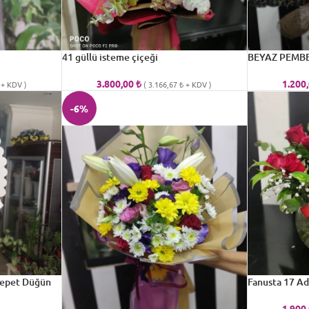
41 güllü isteme çiçeği
BEYAZ PEMBE
3.800,00
₺
1.200
+ KDV )
(
3.166,67
₺
+ KDV )
-6%
 Sepet Düğün
Fanusta 17 Ad
i
1.900