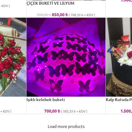
ÇİÇEK BUKETİ VE LİLYUM
 KDV )
850,00
₺
900,00
₺
(
708,33
₺
+ KDV )
Işıklı kelebek buketi
Kalp Kutuda P
700,00
₺
1.500
+ KDV )
(
583,33
₺
+ KDV )
Load more products