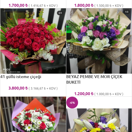
1.700,00
₺
1.800,00
₺
(
1.416,67
₺
+ KDV )
(
1.500,00
₺
+ KDV )
41 güllü isteme çiçeği
BEYAZ PEMBE VE MOR ÇİÇEK
BUKETİ
3.800,00
₺
(
3.166,67
₺
+ KDV )
1.200,00
₺
(
1.000,00
₺
+ KDV )
-6%