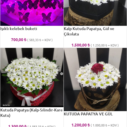
Işıklı kelebek buketi
Kalp Kutuda Papatya, Gül ve
Çikolata
700,00
₺
(
583,33
₺
+ KDV )
1.500,00
₺
(
1.250,00
₺
+ KDV )
Kutuda Papatya (Kalp-Silindir-Kare
KUTUDA PAPATYA VE GÜL
Kutu)
1.200,00
₺
(
1.000,00
₺
+ KDV )
1.300,00
₺
(
1.083,33
₺
+ KDV )