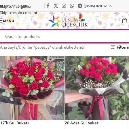
Skip to navigation
(0318) 225 53 83
(0506) 020 32 35
Skip to main content
MENU
Ana Sayfa
Ürünler “papatya” olarak etiketlendi
Filters
17’li Gül Buketi
20 Adet Gül buketi