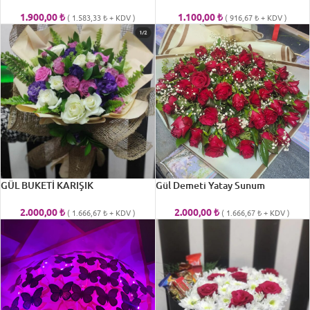
1.900,00
₺
1.100,00
₺
(
1.583,33
₺
+ KDV )
(
916,67
₺
+ KDV )
GÜL BUKETİ KARIŞIK
Gül Demeti Yatay Sunum
2.000,00
₺
2.000,00
₺
(
1.666,67
₺
+ KDV )
(
1.666,67
₺
+ KDV )