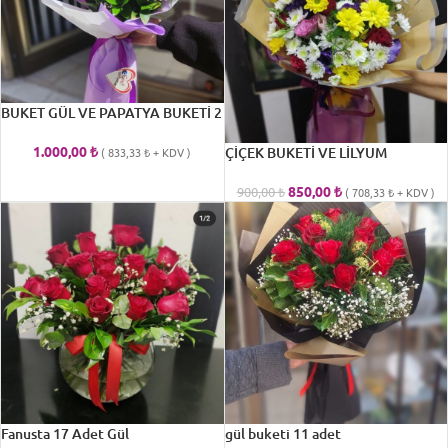
BUKET GÜL VE PAPATYA BUKETİ 2
1.000,00
₺
ÇİÇEK BUKETİ VE LİLYUM
(
833,33
₺
+ KDV )
850,00
₺
900,00
₺
(
708,33
₺
+ KDV )
Fanusta 17 Adet Gül
gül buketi 11 adet