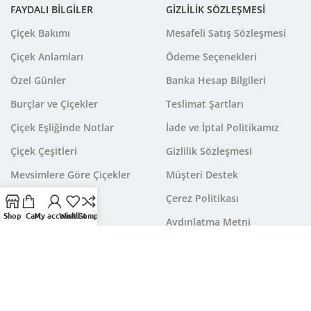
FAYDALI BİLGİLER
GİZLİLİK SÖZLEŞMESİ
Çiçek Bakımı
Mesafeli Satış Sözleşmesi
Çiçek Anlamları
Ödeme Seçenekleri
Özel Günler
Banka Hesap Bilgileri
Burçlar ve Çiçekler
Teslimat Şartları
Çiçek Eşliğinde Notlar
İade ve İptal Politikamız
Çiçek Çeşitleri
Gizlilik Sözleşmesi
Mevsimlere Göre Çiçekler
Müşteri Destek
Çerez Politikası
Shop
Cart
My account
Wishlist
Compare
Aydınlatma Metni