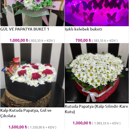
GÜL VE PAPATYA BUKET 1
Işıklı kelebek buketi
1.000,00
₺
700,00
₺
(
833,33
₺
+ KDV )
(
583,33
₺
+ KDV )
Kutuda Papatya (Kalp-Silindir-Kare
Kalp Kutuda Papatya, Gül ve
Kutu)
Çikolata
1.300,00
₺
(
1.083,33
₺
+ KDV )
1.500,00
₺
(
1.250,00
₺
+ KDV )