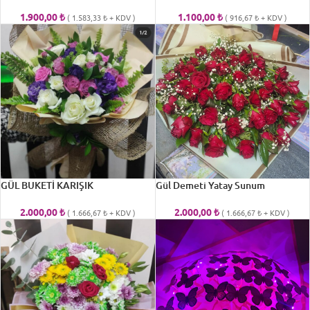
1.900,00
₺
1.100,00
₺
(
1.583,33
₺
+ KDV )
(
916,67
₺
+ KDV )
GÜL BUKETİ KARIŞIK
Gül Demeti Yatay Sunum
2.000,00
₺
2.000,00
₺
(
1.666,67
₺
+ KDV )
(
1.666,67
₺
+ KDV )