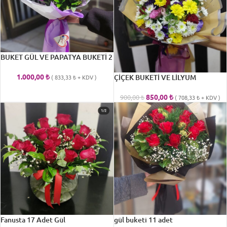
BUKET GÜL VE PAPATYA BUKETİ 2
1.000,00
₺
ÇİÇEK BUKETİ VE LİLYUM
(
833,33
₺
+ KDV )
850,00
₺
900,00
₺
(
708,33
₺
+ KDV )
Fanusta 17 Adet Gül
gül buketi 11 adet