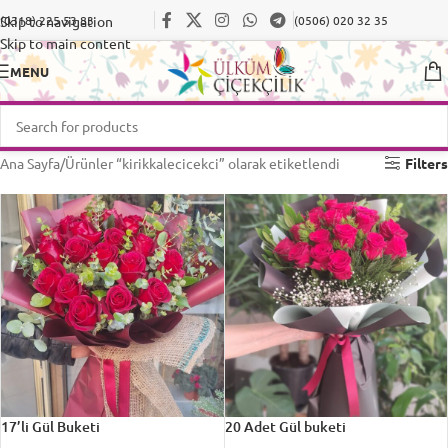
Skip to navigation
(0318) 225 53 83
(0506) 020 32 35
Skip to main content
MENU
Ana Sayfa
Ürünler “kirikkalecicekci” olarak etiketlendi
Filters
17’li Gül Buketi
20 Adet Gül buketi