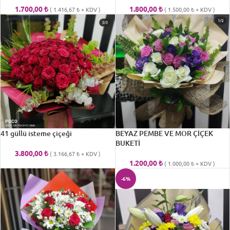
1.700,00
₺
1.800,00
₺
(
1.416,67
₺
+ KDV )
(
1.500,00
₺
+ KDV )
41 güllü isteme çiçeği
BEYAZ PEMBE VE MOR ÇİÇEK
BUKETİ
3.800,00
₺
(
3.166,67
₺
+ KDV )
1.200,00
₺
(
1.000,00
₺
+ KDV )
-6%