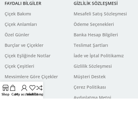
FAYDALI BİLGİLER
GİZLİLİK SÖZLEŞMESİ
Çiçek Bakımı
Mesafeli Satış Sözleşmesi
Çiçek Anlamları
Ödeme Seçenekleri
Özel Günler
Banka Hesap Bilgileri
Burçlar ve Çiçekler
Teslimat Şartları
Çiçek Eşliğinde Notlar
İade ve İptal Politikamız
Çiçek Çeşitleri
Gizlilik Sözleşmesi
Mevsimlere Göre Çiçekler
Müşteri Destek
Çerez Politikası
Shop
Cart
My account
Wishlist
Compare
Aydınlatma Metni