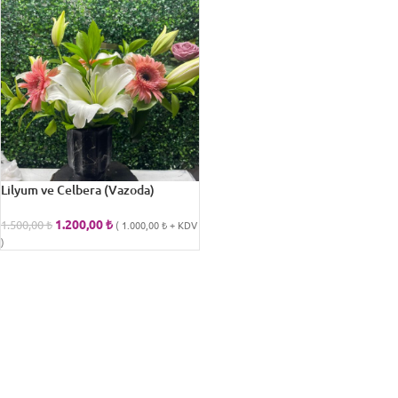
Lilyum ve Celbera (Vazoda)
1.200,00
₺
1.500,00
₺
(
1.000,00
₺
+ KDV
)