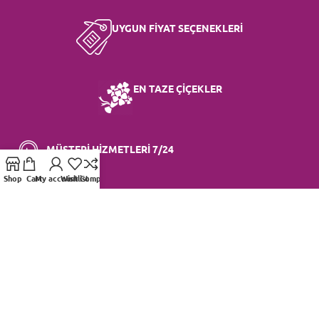
UYGUN FİYAT SEÇENEKLERİ
EN TAZE ÇİÇEKLER
MÜŞTERİ HİZMETLERİ 7/24
Shop
Cart
My account
Wishlist
Compare
KURUMSAL
BİZE ULAŞIN
Hakkımızda
İletişim
Organizasyon
Sıkça Sorulan Sorular
Referanslarımız
Sipariş Takibi