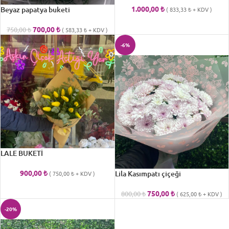
1.000,00
₺
Beyaz papatya buketi
(
833,33
₺
+ KDV )
700,00
₺
750,00
₺
(
583,33
₺
+ KDV )
-6%
LALE BUKETİ
900,00
₺
Lila Kasımpatı çiçeği
(
750,00
₺
+ KDV )
750,00
₺
800,00
₺
(
625,00
₺
+ KDV )
-20%