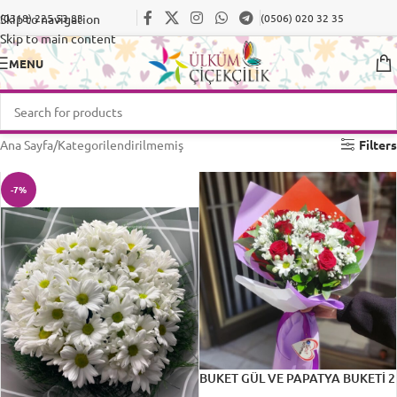
Skip to navigation
(0318) 225 53 83
(0506) 020 32 35
Skip to main content
MENU
Ana Sayfa
Kategorilendirilmemiş
Filters
-7%
BUKET GÜL VE PAPATYA BUKETİ 2