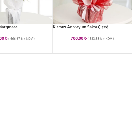
 Marginata
Kırmızı Antoryum Saksı Çiçeği
,00
₺
700,00
₺
(
666,67
₺
+ KDV )
(
583,33
₺
+ KDV )