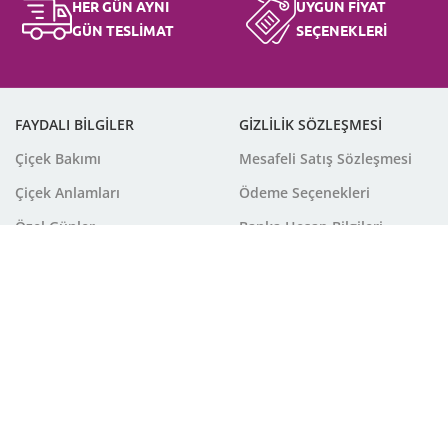
HER GÜN AYNI
UYGUN FİYAT
GÜN TESLİMAT
SEÇENEKLERİ
FAYDALI BİLGİLER
GİZLİLİK SÖZLEŞMESİ
Çiçek Bakımı
Mesafeli Satış Sözleşmesi
Çiçek Anlamları
Ödeme Seçenekleri
Özel Günler
Banka Hesap Bilgileri
Burçlar ve Çiçekler
Teslimat Şartları
Çiçek Eşliğinde Notlar
İade ve İptal Politikamız
Çiçek Çeşitleri
Gizlilik Sözleşmesi
Mevsimlere Göre Çiçekler
Müşteri Destek
Çerez Politikası
Aydınlatma Metni