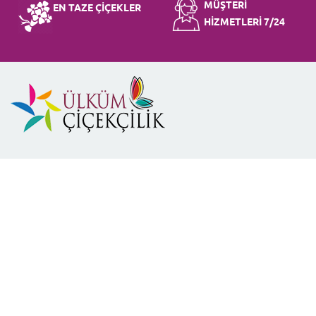
MÜŞTERİ
EN TAZE ÇİÇEKLER
HİZMETLERİ 7/24
Kırıkkale Çiçekçi
olarak her günü sizlere daha özel kılacak
ve sevdiklerinize dahada yakınlaştıracak yüzlerce
çeşit
çiçek
sunmanın gururunu yaşıyoruz. Kırıkkale
merkez ve ilçelerine, çiçek göndermeyi hızlı şekilde
yapabilirsiniz.
Ovacık Mah. Hürriyet Cad. No:50/B, 71200
Merkez/Kırıkkale
Telefon: (0318) 225 53 83