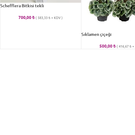
Schefflera Bitkisi tekli
700,00
₺
(
583,33
₺
+ KDV )
Sıklamen çiçeği
500,00
₺
(
416,67
₺
+ 