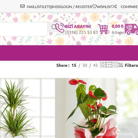
MAİLLİST
İLETİŞİM
SSS
LOGIN / REGISTER
WISHLIST
COMPARE
0,00
₺
BİZİ ARAYIN!
(0318) 225 53 83
0
items
Show
15
30
45
Filters