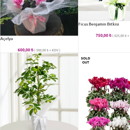
Ficus Benjamin Bitkisi
750,00
₺
(
625,00
₺
+ 
Açelya
600,00
₺
(
500,00
₺
+ KDV )
SOLD
OUT