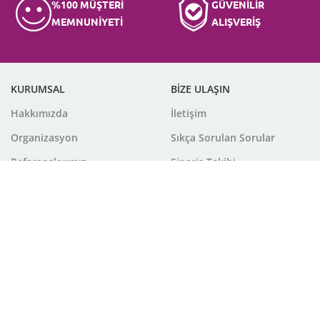
%100 MÜŞTERİ
GÜVENİLİR
MEMNUNİYETİ
ALIŞVERİŞ
KURUMSAL
BİZE ULAŞIN
Hakkımızda
İletişim
Organizasyon
Sıkça Sorulan Sorular
Referanslarımız
Sipariş Takibi
Site Haritası
Ödeme Ekranı
Basında Biz
İstek Listesi
Kampanyalar
Alışveriş Sepetim
Bilgilendirme
Havale&EFT Bildirimi
Hesap Bilgilerim