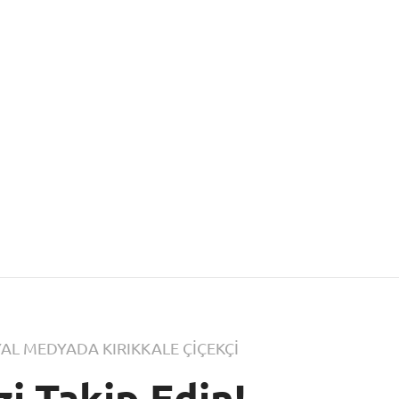
AL MEDYADA KIRIKKALE ÇİÇEKÇİ
zi Takip Edin!