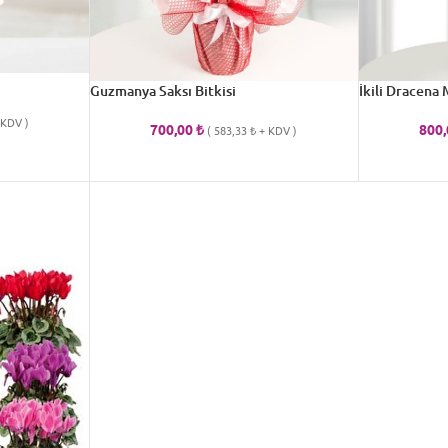
Guzmanya Saksı Bitkisi
İkili Dracena
KDV )
700,00
₺
800
(
583,33
₺
+ KDV )