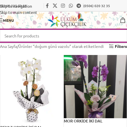
Skip to navigation
(0318) 225 53 83
(0506) 020 32 35
Skip to main content
MENU
Ana Sayfa
Ürünler “doğum günü vazolu” olarak etiketlendi
Filters
MOR ORKİDE İKİ DAL