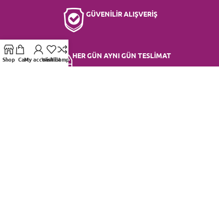
GÜVENİLİR ALIŞVERİŞ
HER GÜN AYNI GÜN TESLİMAT
Shop
Cart
My account
Wishlist
Compare
UYGUN FİYAT SEÇENEKLERİ
EN TAZE ÇİÇEKLER
MÜŞTERİ HİZMETLERİ 7/24