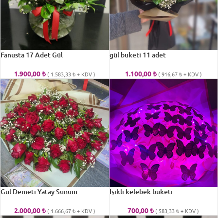
Fanusta 17 Adet Gül
gül buketi 11 adet
1.900,00
₺
1.100,00
₺
(
1.583,33
₺
+ KDV )
(
916,67
₺
+ KDV )
Gül Demeti Yatay Sunum
Işıklı kelebek buketi
2.000,00
₺
700,00
₺
(
1.666,67
₺
+ KDV )
(
583,33
₺
+ KDV )