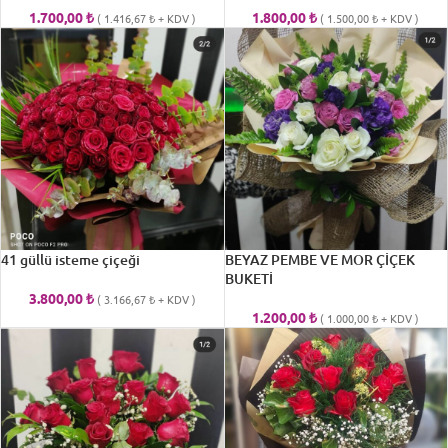
1.700,00
₺
1.800,00
₺
(
1.416,67
₺
+ KDV )
(
1.500,00
₺
+ KDV )
41 güllü isteme çiçeği
BEYAZ PEMBE VE MOR ÇİÇEK
BUKETİ
3.800,00
₺
(
3.166,67
₺
+ KDV )
1.200,00
₺
(
1.000,00
₺
+ KDV )