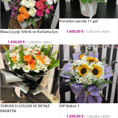
Porselen vazoda 11 gül
1.600,00
₺
Masa Çiçeği Tebrik ve Kutlama İçin
(
1.333,33
₺
+ KDV )
1.500,00
₺
(
1.250,00
₺
+ KDV )
TURUNCU GÜLLER VE BEYAZ
VIP Buket 1
PAPATYA
1.500,00
₺
(
1.250,00
₺
+ KDV )