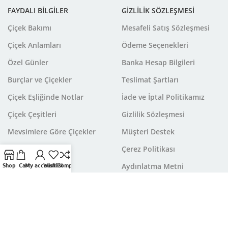
FAYDALI BİLGİLER
GİZLİLİK SÖZLEŞMESİ
Çiçek Bakımı
Mesafeli Satış Sözleşmesi
Çiçek Anlamları
Ödeme Seçenekleri
Özel Günler
Banka Hesap Bilgileri
Burçlar ve Çiçekler
Teslimat Şartları
Çiçek Eşliğinde Notlar
İade ve İptal Politikamız
Çiçek Çeşitleri
Gizlilik Sözleşmesi
Mevsimlere Göre Çiçekler
Müşteri Destek
Çerez Politikası
Shop
Cart
My account
Wishlist
Compare
Aydınlatma Metni