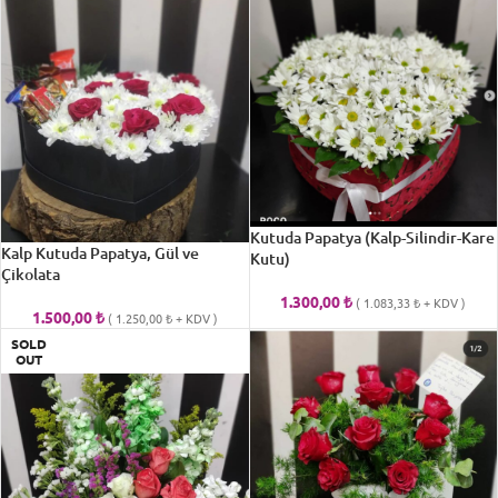
Kutuda Papatya (Kalp-Silindir-Kare
Kalp Kutuda Papatya, Gül ve
Kutu)
Çikolata
1.300,00
₺
(
1.083,33
₺
+ KDV )
1.500,00
₺
(
1.250,00
₺
+ KDV )
SOLD
OUT