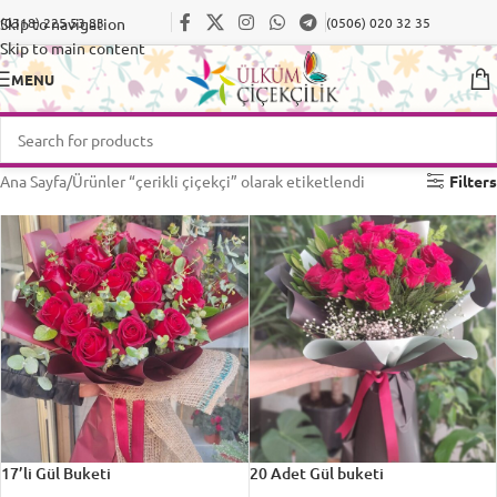
Skip to navigation
(0318) 225 53 83
(0506) 020 32 35
Skip to main content
MENU
Ana Sayfa
Ürünler “çerikli çiçekçi” olarak etiketlendi
Filters
17’li Gül Buketi
20 Adet Gül buketi