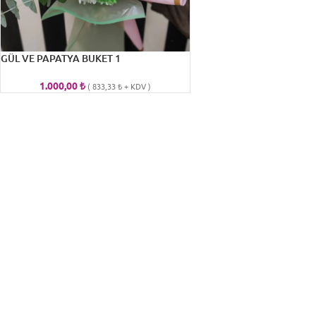
GÜL VE PAPATYA BUKET 1
1.000,00
₺
(
833,33
₺
+ KDV )