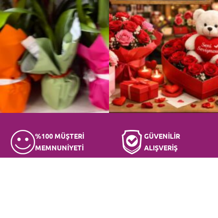
%100 MÜŞTERİ
GÜVENİLİR
MEMNUNİYETİ
ALIŞVERİŞ
KURUMSAL
BİZE ULAŞIN
Hakkımızda
İletişim