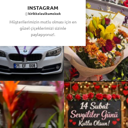
INSTAGRAM
@
kirikkaleulkumcicek
Müşterilerimizin mutlu olması için en
güzel çiçeklerimizi sizinle
paylaşıyoruz!.