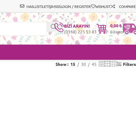
MAİLLİST
İLETİŞİM
SSS
LOGIN / REGISTER
WISHLIST
COMPARE
0,00
₺
BİZİ ARAYIN!
(0318) 225 53 83
0
items
Show
15
30
45
Filters