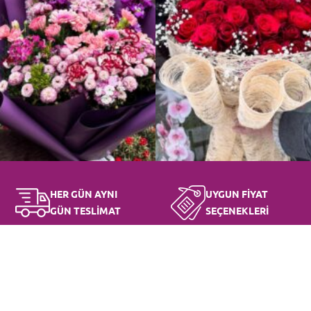
HER GÜN AYNI
UYGUN FİYAT
GÜN TESLİMAT
SEÇENEKLERİ
FAYDALI BİLGİLER
GİZLİLİK SÖZLEŞMESİ
Çiçek Bakımı
Mesafeli Satış Sözleşmesi