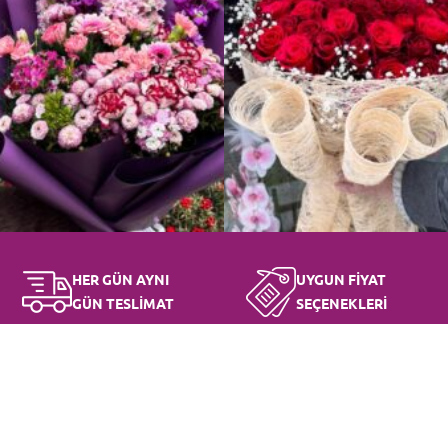
HER GÜN AYNI
UYGUN FİYAT
GÜN TESLİMAT
SEÇENEKLERİ
FAYDALI BİLGİLER
GİZLİLİK SÖZLEŞMESİ
Çiçek Bakımı
Mesafeli Satış Sözleşmesi