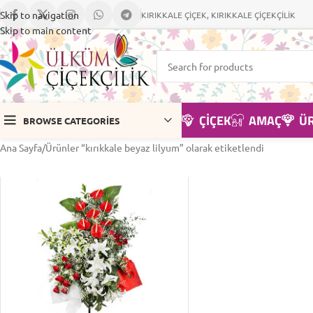
Skip to navigation
KIRIKKALE ÇİÇEK, KIRIKKALE ÇİÇEKÇİLİK
Skip to main content
ÇIÇEK
AMAÇ
Ü
BROWSE CATEGORIES
Ana Sayfa
Ürünler “kırıkkale beyaz lilyum” olarak etiketlendi