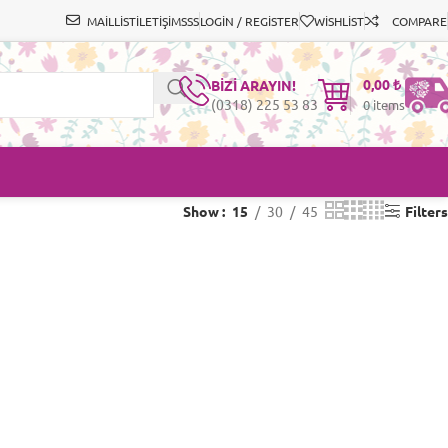
MAİLLİST
İLETİŞİM
SSS
LOGIN / REGISTER
WISHLIST
COMPARE
0,00
₺
BİZİ ARAYIN!
(0318) 225 53 83
0
items
Show
15
30
45
Filters