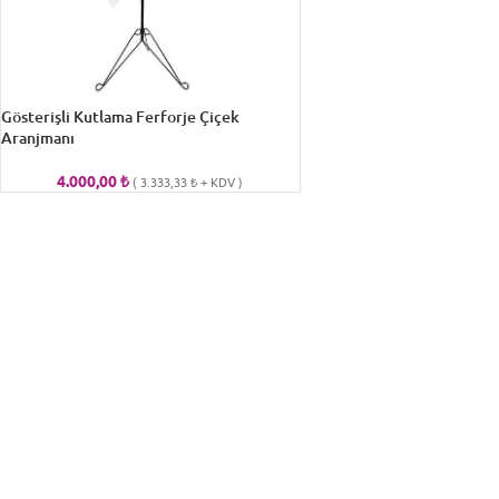
Gösterişli Kutlama Ferforje Çiçek
Aranjmanı
4.000,00
₺
(
3.333,33
₺
+ KDV )