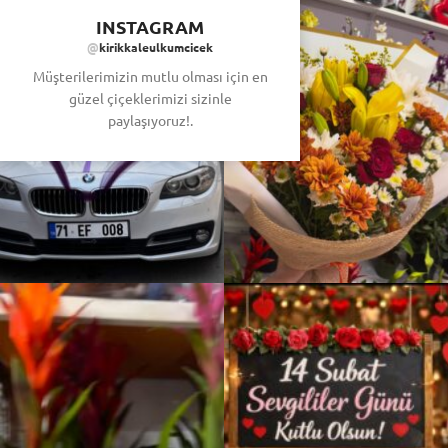
INSTAGRAM
@
kirikkaleulkumcicek
Müşterilerimizin mutlu olması için en
güzel çiçeklerimizi sizinle
paylaşıyoruz!.