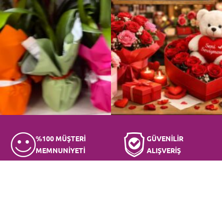
%100 MÜŞTERİ
GÜVENİLİR
MEMNUNİYETİ
ALIŞVERİŞ
KURUMSAL
BİZE ULAŞIN
Hakkımızda
İletişim