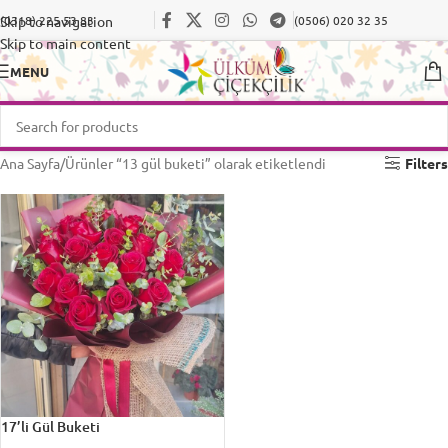
Skip to navigation
(0318) 225 53 83
(0506) 020 32 35
Skip to main content
MENU
Ana Sayfa
Ürünler “13 gül buketi” olarak etiketlendi
Filters
17’li Gül Buketi