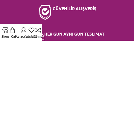
GÜVENİLİR ALIŞVERİŞ
HER GÜN AYNI GÜN TESLİMAT
Shop
Cart
My account
Wishlist
Compare
UYGUN FİYAT SEÇENEKLERİ
EN TAZE ÇİÇEKLER
MÜŞTERİ HİZMETLERİ 7/24