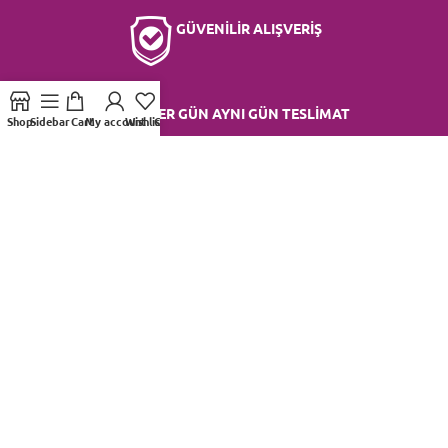
GÜVENİLİR ALIŞVERİŞ
HER GÜN AYNI GÜN TESLİMAT
Shop
Sidebar
Cart
My account
Wishlist
Compare
UYGUN FİYAT SEÇENEKLERİ
EN TAZE ÇİÇEKLER
MÜŞTERİ HİZMETLERİ 7/24