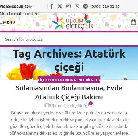
Skip to navigation
(0318) 225 53 83
(0506) 020 32 35
Skip to main content
MENU
Tag Archives: Atatürk
çiçeği
Home
Posts Tagged "Atatürk çiçeği"
ÇIÇEKLER HAKKINDA GENEL BILGILER
Sulamasından Budanmasına, Evde
Atatürk Çiçeği Bakımı
0
Ülküm Çiçekçilik
Dünyanın birçok yerinde ve ülkemizde poinsettia ya da daha
Türkçe haliyle söylemek gerekirse ponsetya olarak da anılan bu
güzeller güzeli çiçek, bakımı biraz zor gibi gözükse de aslında
püf noktalarına dikkat edildiğinde uzun süreler yaşıyor, evlere,